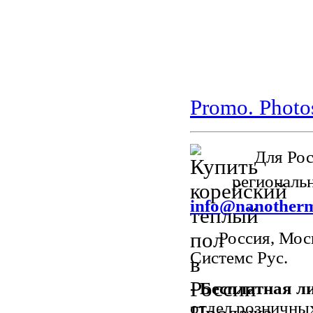
Promo. Phot
Для Росс
региональн
info@nanotherm
Россия, Мос
Системс Рус.
- Бесплатная 
отдел розничны